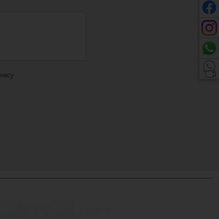
ivacy