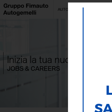
AUTO/MOTO
PROMOZIONI
Inizia la tua nuova esperi
JOBS & CAREERS