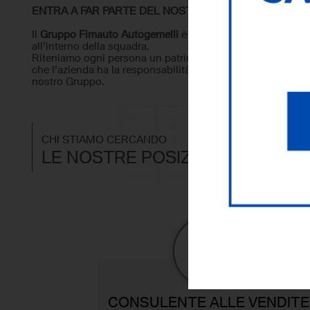
ENTRA A FAR PARTE DEL NOSTRO TEAM
Il
Gruppo Fimauto Autogemelli
è costantemente alla ricerca
all’interno della squadra.
Riteniamo ogni persona un patrimonio di competenze asso
che l’azienda ha la responsabilità di riconoscere e di svilup
nostro Gruppo.
CHI STIAMO CERCANDO
LE NOSTRE POSIZIONI VACANTI
CONSULENTE ALLE VENDITE