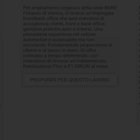
Per ampliamento organico della sede BMW
Fimauto di Verona, si ricerca un'impiegata
front/back office che avrà mansioni di
accoglienza clienti, front e back office,
gestione pratiche auto e interne. Una
precedente esperienza nel settore
i
automotive è auspicabile ma non
vincolante. Fondamentale propensione al
cliente e al lavoro in team. Si offre
a
contratto a tempo determinato con
intenzione di rinnovo ad indeterminato.
Retribuzione: Fino a €1.686,00 al mese
PROPONITI PER QUESTO LAVORO
ù
e