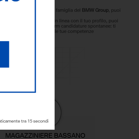
ella nostra squadra e nella famiglia del
BMW Group
, puoi
elativi a posizioni aperte.
i posizioni o non sono in linea con il tuo profilo, puoi
ulum vitae utilizzando il form candidature spontanee: ti
no posizioni in linea con le tue competenze
ticamente tra 14 secondi
MAGAZZINIERE BASSANO