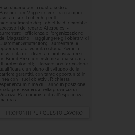
Ricerchiamo per la nostra sede di
Bassano, un Magazziniere. Tra i compiti: -
lavorare con i colleghi per il
raggiungimento degli obiettivi di ricambi e
accessori del reparto Aftersales; -
aumentare l'efficienza e l'organizzazione
del Magazzino; - raggiungere gli obiettivi di
Customer Satisfaction; - aumentare le
opportunità di vendita esterna. Avrai la
possibilità di: - diventare ambasciatore di
un Brand Premium insieme a una squadra
di professionisti; - ricevere una formazione
qualificata e un piano di sviluppo della
carriera garantiti, con tante opportunità in
linea con i tuoi obiettivi. Richiesta
esperienza minima di 1 anno in posizione
analoga e residenza nella provincia di
Vicenza. Ral commisurata all'esperienza
maturata.
PROPONITI PER QUESTO LAVORO