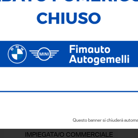
Se sei interessato ad entrare n
 di nuovi talenti da inserire
trovare qui di seguito annunci r
Se al momento non sono present
lutamente unico e distintivo,
comunque inviarci il tuo curric
pare per il successo di tutto il
contatteremo quando si apriran
Questo banner si chiuderà automa
IMPIEGATA/O COMMERCIALE