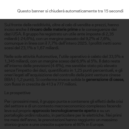
persistente e intensa concorrenza nel settore automobilistico, in
particolare in Cina”, oltre all'effetto dei cambi sfavorevoli. Il fatturato
Questo banner si chiuderà automaticamente tra 14 secondi
è così sceso dell'8,1% a 31 miliardi, mentre a cambi costanti la
flessione è stata del 4,3%.
Sul fronte della redditività, oltre al calo di vendite e prezzi, hanno
inciso anche il
rincaro delle materie prime
e le conseguenze dei
dazi USA. Il gruppo ha registrato un utile ante imposte di 2,35
miliardi (-24,6%), con un margine passato dal 9,2% al 7,6%,
comunque in linea con il 7,7% dell'intero 2025. I profitti netti sono
scesi del 23,1% a 1,67 miliardi.
Nelle sole attività Automotive, l'utile operativo è calato del 33,5% a
1,345 miliardi, con un margine sceso dal 6,9% al 5%. Il dato resta
all'interno delle previsioni (4-6%), ma sarebbe stato più elevato
senza l'impatto dei dazi, quantificato in 1,25 punti percentuali, e gli
oneri legati all'acquisizione del controllo della joint venture cinese
BBA (-1,2 punti). Si conferma invece solida la
generazione di cassa
,
con flussi in crescita da 413 a 777 milioni.
Le prospettive
Per i prossimi mesi, il gruppo punta a contenere gli effetti della crisi
del settore e di un contesto macroeconomico complesso facendo
leva sul proprio
approccio tecnologicamente aperto
e su un
portafoglio ordini robusto, in particolare per le elettriche. Nei primi
tre mesi dell'anno, le prenotazioni hanno raggiunto un massimo
storico grazie a una crescita superiore al 60% in Europa.