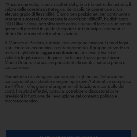
“Ancora una volta, i nostri risultati del primo trimestre dimostrano il
valore della coerenza strategica, della solidità operativa e di un
elevato grado di flessibilità. Siamo ben posizionati per continuare a
ottenere successi, nonostante le condizioni difficili”, ha dichiarato
l'AD Oliver Zipse, sottolineando come il punto di forza sia un'ampia
gamma di prodotti in grado di coprire tutti i principali segmenti e
offrire l'intera varietà di motorizzazioni.
A Monaco di Baviera, tuttavia, non vengono nascosti i timori legati
a un contesto economico in deterioramento. Il gruppo prevede un
mercato globale in
leggera contrazione
, un elevato livello di
volatilità legato ai dazi doganali, forte incertezza geopolitica in
Medio Oriente e pressioni persistenti da cambi, materie prime e
concorrenza.
Nonostante ciò, vengono confermate le stime per l'intero anno:
consegne attese stabili e margine operativo Automotive compreso
tra il 4% e il 6%, grazie ai programmi di riduzione e controllo dei
costi. I risultati effettivi, tuttavia, potrebbero discostarsi dalle
previsioni in funzione dell'evoluzione del contesto politico e
macroeconomico.