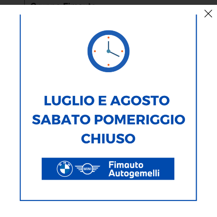
BMW frena: conti in calo tra
dazi, Cina e cambi sfavorevoli
Il primo trimestre non è stato facile per il gruppo
BMW
: i risultati
finanziari hanno risentito di problemi ormai comuni a tutti i
costruttori.
A pesare sono stati diversi fattori estremamente sfavorevoli, come
la
volatilità dei cambi
(in particolare dollaro USA e yuan cinese), i
dazi statunitensi
e il
rincaro delle materie prime
.
I dati trimestrali
Il gruppo ha chiuso il periodo con 565.780 veicoli consegnati, in calo
del 3,5% rispetto a un anno fa. A incidere soprattutto sono stati il
-4% nelle Americhe e il -10% della Cina, che hanno annullato la
crescita del 3,1% in Europa.
I ricavi, nonostante un
mix di prodotto positivo
(la gamma M, ad
esempio, ha coperto circa un decimo delle vendite di BMW), hanno
risentito sia della flessione dei volumi sia di altri elementi critici: “la