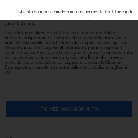
sulla porta destra, non troppo convincenti le ceniere. Il paraurti
posteriore, di fatto un paraspigoli, è posizionato in due parti con al
Questo banner si chiuderà automaticamente tra 14 secondi
centro il porta targa. I gruppi ottici sono di qualità, pneumatici e
cerchi in “regola” con l'offerta dai modelli di questa fascia di prezzo
(circa 150 euro).
Il buon lavoro realizzato su tutte le vetrature del modello ci
permette di ispezionarne l'interno, che riproduce le particolarità
presenti sul modello reale. La trama della tappezzeria è applicata
alla perfezione, anche i pannelli interni delle portiere appaiono
curati e il cruscotto è riprodotto fedelmente; un po' meno il volante,
che appare lievemente sovradimensionato. Il modello ha avuto
molte richieste, specialmente nei paesi che videro la Clubman
Estate protagonista delle strade e della vita quotidiana degli anni
70.
RICHIEDI MAGGIORI INFO