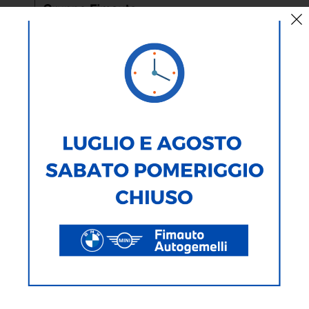
Mini Clubman Estate 1974 by
Cult
La
Mini
Clubman Estate del 1974 in scala 1:18, prodotta
dall'olandese “Cult”, rappresenta l'essenza automobilistica di quel
periodo: ovvero quando, per differenziarsi sul mercato, si puntava
sulla ruota della praticità, senza però trascurare la personalità.
Il modello è ben realizzato, può apparire di dimensioni ridotte ma è
proporzionato all'auto reale. È in resina e non ha aperture: questo
ha permesso ai produttori di concentrarsi sulle linee “pure”, senza
fughe o tolleranze forzate. La verniciatura si presenta omogenea e
precisa specialmente nella fascia decorativa laterale (in finto legno):
bisogna solo fare attenzione agli specchietti, delicati come sulla
maggior parte delle auto in scala.
Il frontale è caratterizzato dai profili cromati sia per la calandra che
per i gruppi ottici; stesso trattamento per il paraurti. A completare il
muso squadrato della Clubman Estate c'è la targa, rigorosamente
britannica, che ne giustifica la postazione di guida a destra. In coda
è riprodotta l'apertura a doppia anta, con il logo “Mini Clubman”