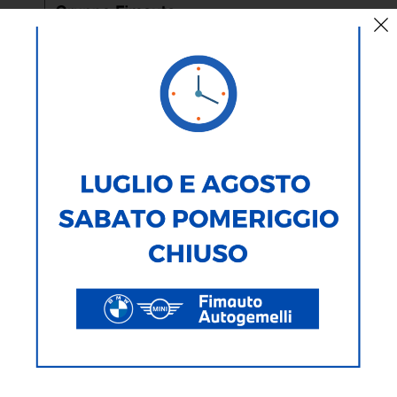
65 anni di storia
Il 26 agosto il Gruppo BMW festeggia i 65 anni della prima
Mini
,
ovvero la piccola brit nata dalla matita di Alec Issigonis. Presentata
nel 1959, in contemporanea in 100 Paesi con una campagna di
marketing decisamente avanti per l'epoca, la vettura ha dato vita ad
un modo diverso di intendere l'auto, arrivato ai nostri giorni dopo
grandi trasformazioni. Tra l'altro, il 2024 fa scoccare i 60 anni dalla
storica vittoria della Mini al Rally di Montecarlo.
L'anno del rinnovamento.
La Mini ha scelto proprio il 2024 per
introdurre la nuova generazione di modelli, dando ampio spazio
all'elettrificazione. Parliamo della classica
3 porte
, della confermata
5 porte
, della nuova
Countryman
e dell'inedita
Aceman
. Entro la
fine del 2024 scopriremo inoltre
la gamma sportiva John Cooper
Works
, che per la prima volta offrirà sia varianti endotermiche, sia
elettriche.